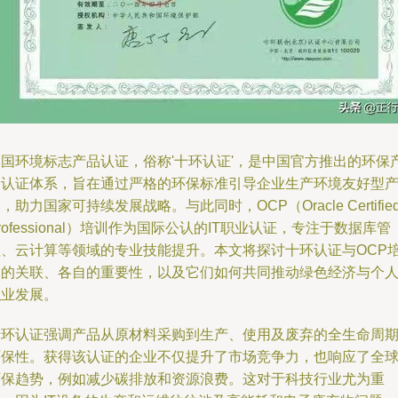
中国环境标志产品认证，俗称'十环认证'，是中国官方推出的环保
品认证体系，旨在通过严格的环保标准引导企业生产环境友好型
，助力国家可持续发展战略。与此同时，OCP（Oracle Certifie
rofessional）培训作为国际公认的IT职业认证，专注于数据库管
理、云计算等领域的专业技能提升。本文将探讨十环认证与OCP
训的关联、各自的重要性，以及它们如何共同推动绿色经济与个
职业发展。
十环认证强调产品从原材料采购到生产、使用及废弃的全生命周
环保性。获得该认证的企业不仅提升了市场竞争力，也响应了全
环保趋势，例如减少碳排放和资源浪费。这对于科技行业尤为重