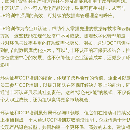
要，因为IT设备的生产和运维往往涉及高能耗和电子废弃物问题。
过十环认证，企业可以优化产品设计，采用可再生材料，从而与
OCP培训中强调的高效、可持续的数据库管理理念相呼应。
CP培训作为专业IT认证，帮助个人掌握先进的数据库技术和云
决方案，这些技能在现代经济中不可或缺。随着数字化转型加速
业对环保与效率并重的IT系统需求增长。例如，通过OCP培训
习到的节能数据库优化技术，可以与十环认证的环保要求结合，
动绿色数据中心的发展。这不仅降低了企业运营成本，还减少了
境影响。
十环认证与OCP培训的结合，体现了跨界合作的价值。企业可以
员工参与OCP培训，以提升团队在环保IT解决方案上的能力，
时通过十环认证展示其社会责任。这种“绿色+技能”的模式，不仅
进个人职业成长，还为组织赢得更多市场机会。
环认证和OCP培训虽分属环保与IT领域，但它们在推动可持续
展上相辅相成。个人通过OCP培训获取前沿技能，企业借助十环
证实现产品绿色转型，共同构建一个更环保、高效的未来。建议