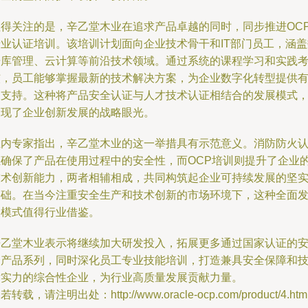
值得关注的是，辛乙堂木业在追求产品卓越的同时，同步推进OC
专业认证培训。该培训计划面向企业技术骨干和IT部门员工，涵盖
据库管理、云计算等前沿技术领域。通过系统的课程学习和实践
核，员工能够掌握最新的技术解决方案，为企业数字化转型提供
力支持。这种将产品安全认证与人才技术认证相结合的发展模式
展现了企业创新发展的战略眼光。
业内专家指出，辛乙堂木业的这一举措具有示范意义。消防防火
证确保了产品在使用过程中的安全性，而OCP培训则提升了企业
技术创新能力，两者相辅相成，共同构筑起企业可持续发展的坚
基础。在当今注重安全生产和技术创新的市场环境下，这种全面
展模式值得行业借鉴。
辛乙堂木业表示将继续加大研发投入，拓展更多通过国家认证的
全产品系列，同时深化员工专业技能培训，打造兼具安全保障和
术实力的综合性企业，为行业高质量发展贡献力量。
若转载，请注明出处：http://www.oracle-ocp.com/product/4.htm