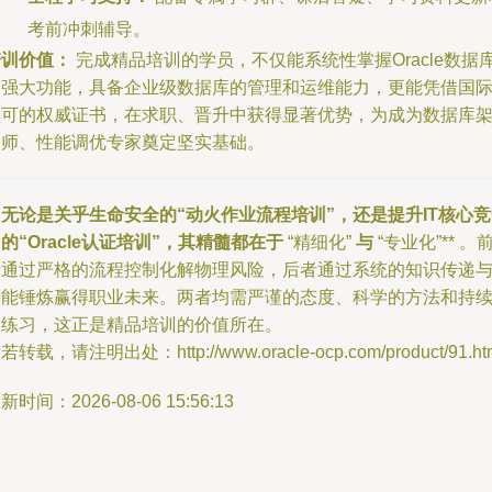
考前冲刺辅导。
培训价值：
完成精品培训的学员，不仅能系统性掌握Oracle数据
的强大功能，具备企业级数据库的管理和运维能力，更能凭借国
认可的权威证书，在求职、晋升中获得显著优势，为成为数据库
构师、性能调优专家奠定坚实基础。
* 无论是关乎生命安全的“动火作业流程培训”，还是提升IT核心
的“Oracle认证培训”，其精髓都在于
“精细化”
与
“专业化”** 。
者通过严格的流程控制化解物理风险，后者通过系统的知识传递
技能锤炼赢得职业未来。两者均需严谨的态度、科学的方法和持
的练习，这正是精品培训的价值所在。
若转载，请注明出处：http://www.oracle-ocp.com/product/91.ht
新时间：2026-08-06 15:56:13