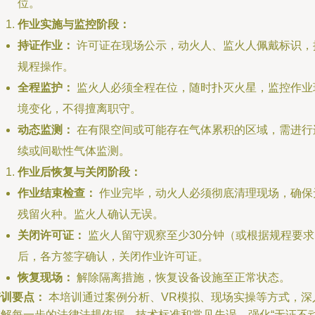
位。
作业实施与监控阶段：
持证作业：
许可证在现场公示，动火人、监火人佩戴标识，
规程操作。
全程监护：
监火人必须全程在位，随时扑灭火星，监控作业
境变化，不得擅离职守。
动态监测：
在有限空间或可能存在气体累积的区域，需进行
续或间歇性气体监测。
作业后恢复与关闭阶段：
作业结束检查：
作业完毕，动火人必须彻底清理现场，确保
残留火种。监火人确认无误。
关闭许可证：
监火人留守观察至少30分钟（或根据规程要求
后，各方签字确认，关闭作业许可证。
恢复现场：
解除隔离措施，恢复设备设施至正常状态。
培训要点：
本培训通过案例分析、VR模拟、现场实操等方式，深
讲解每一步的法律法规依据、技术标准和常见失误，强化“无证不